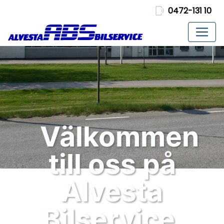
0472-131 10
Välkommen
till oss på
Alvesta
Bilservice